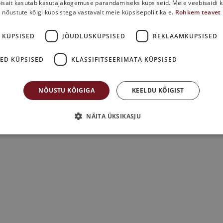
isait kasutab kasutajakogemuse parandamiseks küpsiseid. Meie veebisaidi 
nõustute kõigi küpsistega vastavalt meie küpsisepoliitikale.
Rohkem teavet
 KÜPSISED
JÕUDLUSKÜPSISED
REKLAAMKÜPSISED
ED KÜPSISED
KLASSIFITSEERIMATA KÜPSISED
NÕUSTU KÕIGIGA
KEELDU KÕIGIST
NÄITA ÜKSIKASJU