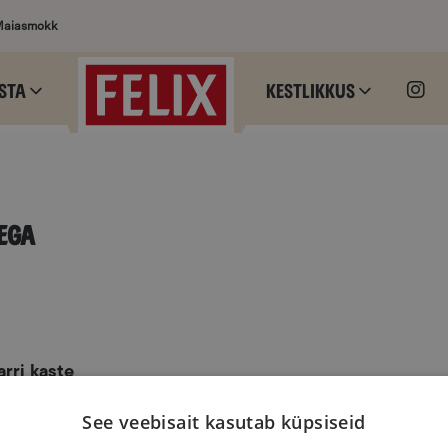
Maiasmokk
sta
Kestlikkus
ega
rri kaste
See veebisait kasutab küpsiseid