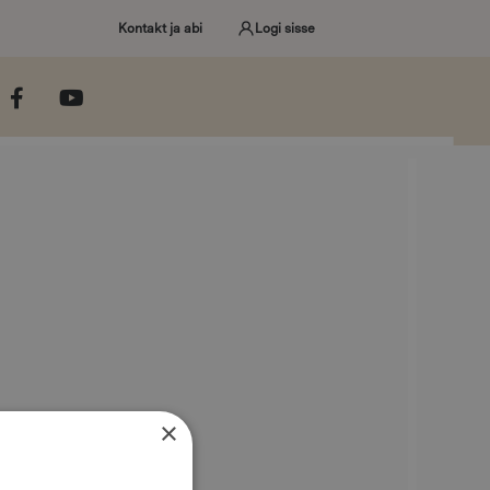
Kontakt ja abi
Logi sisse
×